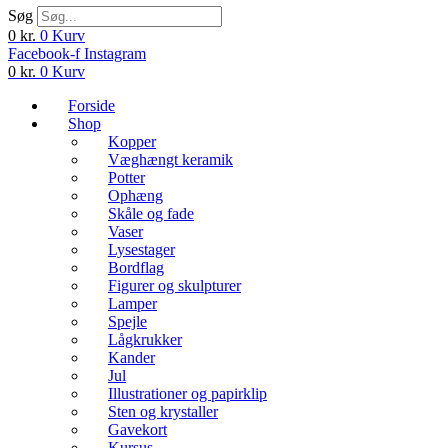
Søg
0
kr.
0
Kurv
Facebook-f
Instagram
0
kr.
0
Kurv
Forside
Shop
Kopper
Væghængt keramik
Potter
Ophæng
Skåle og fade
Vaser
Lysestager
Bordflag
Figurer og skulpturer
Lamper
Spejle
Lågkrukker
Kander
Jul
Illustrationer og papirklip
Sten og krystaller
Gavekort
Kursus