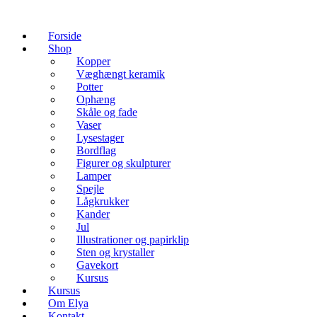
Forside
Shop
Kopper
Væghængt keramik
Potter
Ophæng
Skåle og fade
Vaser
Lysestager
Bordflag
Figurer og skulpturer
Lamper
Spejle
Lågkrukker
Kander
Jul
Illustrationer og papirklip
Sten og krystaller
Gavekort
Kursus
Kursus
Om Elya
Kontakt