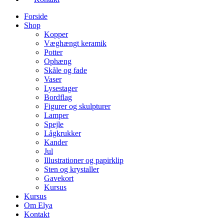
Forside
Shop
Kopper
Væghængt keramik
Potter
Ophæng
Skåle og fade
Vaser
Lysestager
Bordflag
Figurer og skulpturer
Lamper
Spejle
Lågkrukker
Kander
Jul
Illustrationer og papirklip
Sten og krystaller
Gavekort
Kursus
Kursus
Om Elya
Kontakt