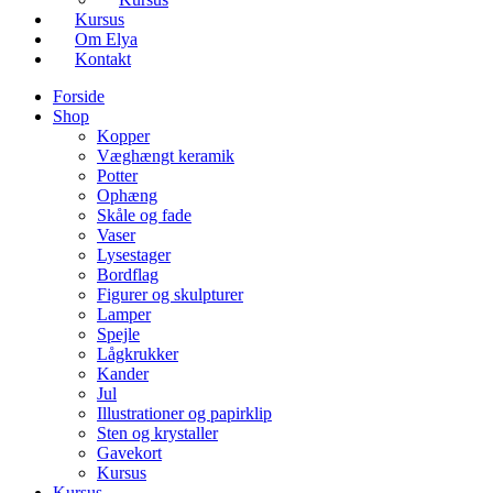
Kursus
Om Elya
Kontakt
Forside
Shop
Kopper
Væghængt keramik
Potter
Ophæng
Skåle og fade
Vaser
Lysestager
Bordflag
Figurer og skulpturer
Lamper
Spejle
Lågkrukker
Kander
Jul
Illustrationer og papirklip
Sten og krystaller
Gavekort
Kursus
Kursus