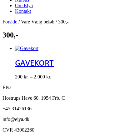
Om Elya
Kontakt
Forside
/ Vare Vælg beløb / 300,-
300,-
GAVEKORT
200
kr.
–
2.000
kr.
Elya
Hostrups Have 60, 1954 Frb. C
+45 31426136
info@elya.dk
CVR 43002260