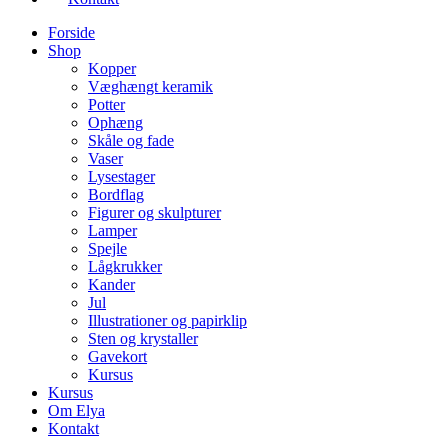
Forside
Shop
Kopper
Væghængt keramik
Potter
Ophæng
Skåle og fade
Vaser
Lysestager
Bordflag
Figurer og skulpturer
Lamper
Spejle
Lågkrukker
Kander
Jul
Illustrationer og papirklip
Sten og krystaller
Gavekort
Kursus
Kursus
Om Elya
Kontakt