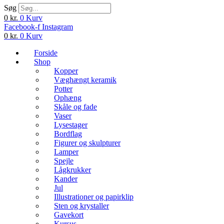
Søg
0
kr.
0
Kurv
Facebook-f
Instagram
0
kr.
0
Kurv
Forside
Shop
Kopper
Væghængt keramik
Potter
Ophæng
Skåle og fade
Vaser
Lysestager
Bordflag
Figurer og skulpturer
Lamper
Spejle
Lågkrukker
Kander
Jul
Illustrationer og papirklip
Sten og krystaller
Gavekort
Kursus