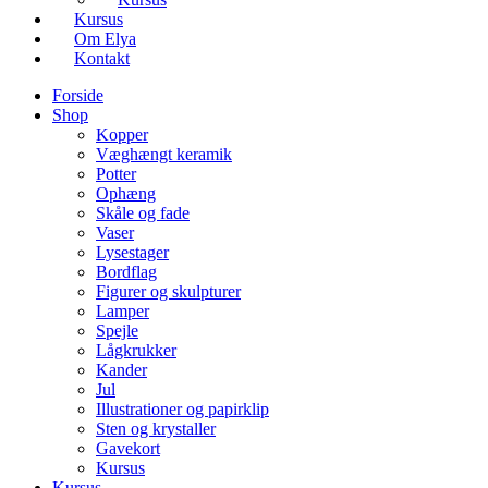
Kursus
Om Elya
Kontakt
Forside
Shop
Kopper
Væghængt keramik
Potter
Ophæng
Skåle og fade
Vaser
Lysestager
Bordflag
Figurer og skulpturer
Lamper
Spejle
Lågkrukker
Kander
Jul
Illustrationer og papirklip
Sten og krystaller
Gavekort
Kursus
Kursus