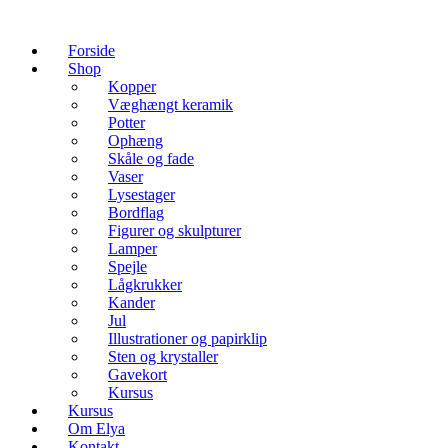
Forside
Shop
Kopper
Væghængt keramik
Potter
Ophæng
Skåle og fade
Vaser
Lysestager
Bordflag
Figurer og skulpturer
Lamper
Spejle
Lågkrukker
Kander
Jul
Illustrationer og papirklip
Sten og krystaller
Gavekort
Kursus
Kursus
Om Elya
Kontakt