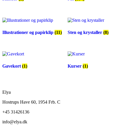
Illustrationer og papirklip
(11)
Sten og krystaller
(8)
Gavekort
(1)
Kurser
(1)
Elya
Hostrups Have 60, 1954 Frb. C
+45 31426136
info@elya.dk