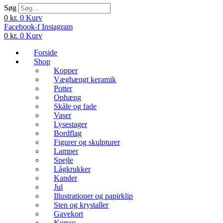
Søg
0
kr.
0
Kurv
Facebook-f
Instagram
0
kr.
0
Kurv
Forside
Shop
Kopper
Væghængt keramik
Potter
Ophæng
Skåle og fade
Vaser
Lysestager
Bordflag
Figurer og skulpturer
Lamper
Spejle
Lågkrukker
Kander
Jul
Illustrationer og papirklip
Sten og krystaller
Gavekort
Kursus