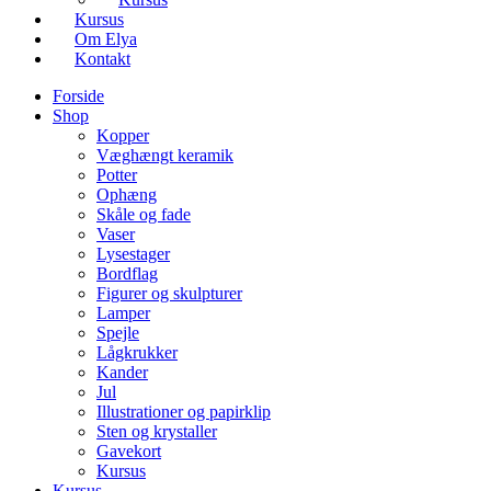
Kursus
Om Elya
Kontakt
Forside
Shop
Kopper
Væghængt keramik
Potter
Ophæng
Skåle og fade
Vaser
Lysestager
Bordflag
Figurer og skulpturer
Lamper
Spejle
Lågkrukker
Kander
Jul
Illustrationer og papirklip
Sten og krystaller
Gavekort
Kursus
Kursus