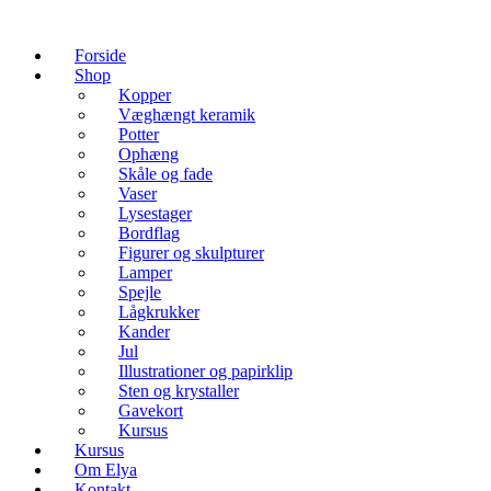
Forside
Shop
Kopper
Væghængt keramik
Potter
Ophæng
Skåle og fade
Vaser
Lysestager
Bordflag
Figurer og skulpturer
Lamper
Spejle
Lågkrukker
Kander
Jul
Illustrationer og papirklip
Sten og krystaller
Gavekort
Kursus
Kursus
Om Elya
Kontakt