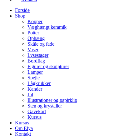
Forside
Shop
Kopper
Væghængt keramik
Potter
Ophæng
Skåle og fade
Vaser
Lysestager
Bordflag
Figurer og skulpturer
Lamper
Spejle
Lågkrukker
Kander
Jul
Illustrationer og papirklip
Sten og krystaller
Gavekort
Kursus
Kursus
Om Elya
Kontakt