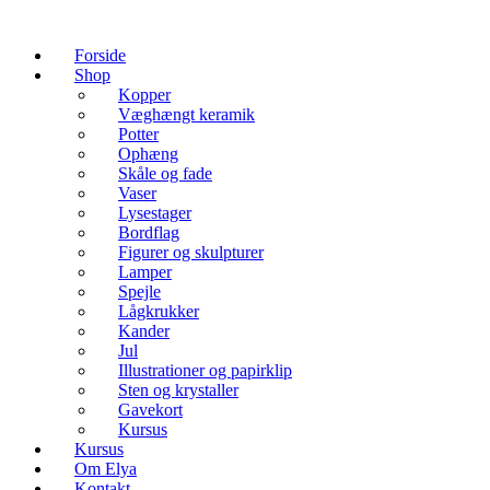
Forside
Shop
Kopper
Væghængt keramik
Potter
Ophæng
Skåle og fade
Vaser
Lysestager
Bordflag
Figurer og skulpturer
Lamper
Spejle
Lågkrukker
Kander
Jul
Illustrationer og papirklip
Sten og krystaller
Gavekort
Kursus
Kursus
Om Elya
Kontakt