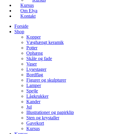
Kursus
Om Elya
Kontakt
Forside
Shop
Kopper
Væghængt keramik
Potter
Ophæng
Skåle og fade
Vaser
Lysestager
Bordflag
Figurer og skulpturer
Lamper
Spejle
Lågkrukker
Kander
Jul
Illustrationer og papirklip
Sten og krystaller
Gavekort
Kursus
Kursus