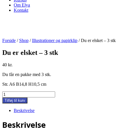
Om Elya
Kontakt
Forside
/
Shop
/
Illustrationer og papirklip
/ Du er elsket – 3 stk
Du er elsket – 3 stk
40
kr.
Du får en pakke med 3 stk.
Str. A6 B14,8 H10,5 cm
Du
er
Tilføj til kurv
elsket
-
Beskrivelse
3
stk
Beskrivelse
antal