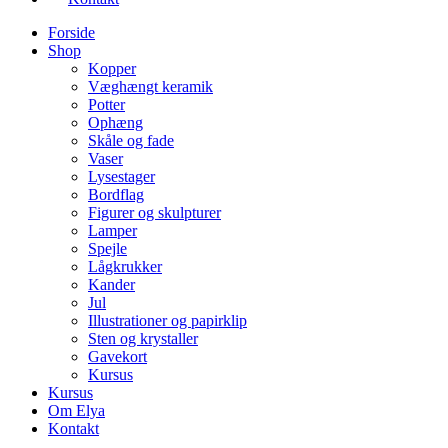
Forside
Shop
Kopper
Væghængt keramik
Potter
Ophæng
Skåle og fade
Vaser
Lysestager
Bordflag
Figurer og skulpturer
Lamper
Spejle
Lågkrukker
Kander
Jul
Illustrationer og papirklip
Sten og krystaller
Gavekort
Kursus
Kursus
Om Elya
Kontakt