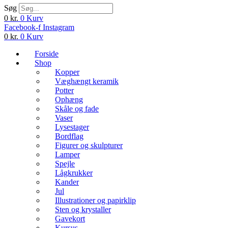
Søg
0
kr.
0
Kurv
Facebook-f
Instagram
0
kr.
0
Kurv
Forside
Shop
Kopper
Væghængt keramik
Potter
Ophæng
Skåle og fade
Vaser
Lysestager
Bordflag
Figurer og skulpturer
Lamper
Spejle
Lågkrukker
Kander
Jul
Illustrationer og papirklip
Sten og krystaller
Gavekort
Kursus