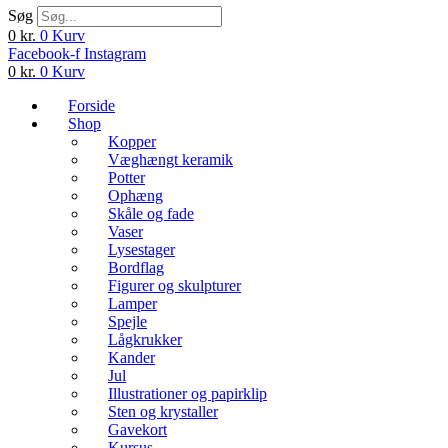
Søg
0
kr.
0
Kurv
Facebook-f
Instagram
0
kr.
0
Kurv
Forside
Shop
Kopper
Væghængt keramik
Potter
Ophæng
Skåle og fade
Vaser
Lysestager
Bordflag
Figurer og skulpturer
Lamper
Spejle
Lågkrukker
Kander
Jul
Illustrationer og papirklip
Sten og krystaller
Gavekort
Kursus