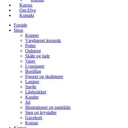
Kursus
Om Elya
Kontakt
Forside
Shop
Kopper
Væghængt keramik
Potter
Ophæng
Skåle og fade
Vaser
Lysestager
Bordflag
Figurer og skulpturer
Lamper
Spejle
Lågkrukker
Kander
Jul
Illustrationer og papirklip
Sten og krystaller
Gavekort
Kursus
Kursus