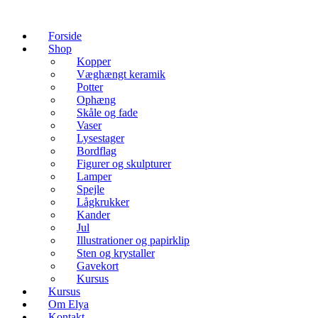
Forside
Shop
Kopper
Væghængt keramik
Potter
Ophæng
Skåle og fade
Vaser
Lysestager
Bordflag
Figurer og skulpturer
Lamper
Spejle
Lågkrukker
Kander
Jul
Illustrationer og papirklip
Sten og krystaller
Gavekort
Kursus
Kursus
Om Elya
Kontakt