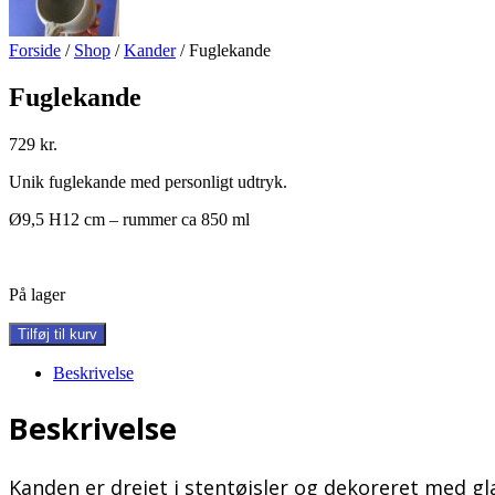
Forside
/
Shop
/
Kander
/ Fuglekande
Fuglekande
729
kr.
Unik fuglekande med personligt udtryk.
Ø9,5 H12 cm – rummer ca 850 ml
På lager
Fuglekande
Tilføj til kurv
antal
Beskrivelse
Beskrivelse
Kanden er drejet i stentøjsler og dekoreret med gl