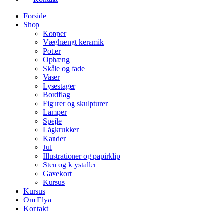
Forside
Shop
Kopper
Væghængt keramik
Potter
Ophæng
Skåle og fade
Vaser
Lysestager
Bordflag
Figurer og skulpturer
Lamper
Spejle
Lågkrukker
Kander
Jul
Illustrationer og papirklip
Sten og krystaller
Gavekort
Kursus
Kursus
Om Elya
Kontakt