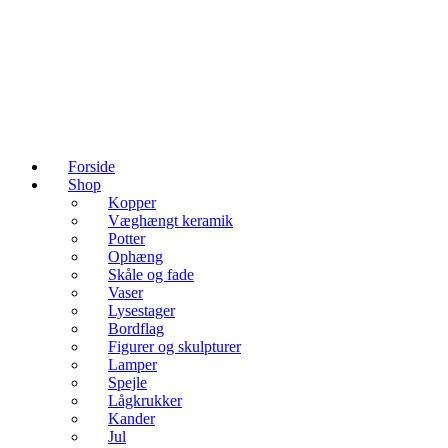
Forside
Shop
Kopper
Væghængt keramik
Potter
Ophæng
Skåle og fade
Vaser
Lysestager
Bordflag
Figurer og skulpturer
Lamper
Spejle
Lågkrukker
Kander
Jul