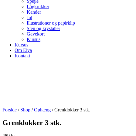
Spejle
Lågkrukker
Kander
Jul
Illustrationer og papirklip
Sten og krystaller
Gavekort
Kursus
Kursus
Om Elya
Kontakt
Forside
/
Shop
/
Ophæng
/ Grenklokker 3 stk.
Grenklokker 3 stk.
489
kr.