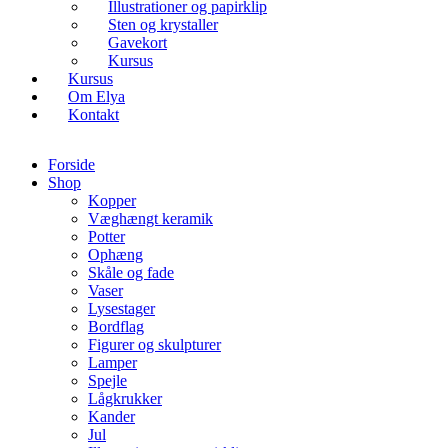
Illustrationer og papirklip
Sten og krystaller
Gavekort
Kursus
Kursus
Om Elya
Kontakt
Forside
Shop
Kopper
Væghængt keramik
Potter
Ophæng
Skåle og fade
Vaser
Lysestager
Bordflag
Figurer og skulpturer
Lamper
Spejle
Lågkrukker
Kander
Jul