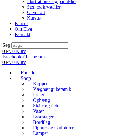
Illustrationer og papirklip
Sten og krystaller
Gavekort
Kursus
Kursus
Om Elya
Kontakt
Søg
0
kr.
0
Kurv
Facebook-f
Instagram
0
kr.
0
Kurv
Forside
Shop
Kopper
Væghængt keramik
Potter
Ophæng
Skåle og fade
Vaser
Lysestager
Bordflag
Figurer og skulpturer
Lamper