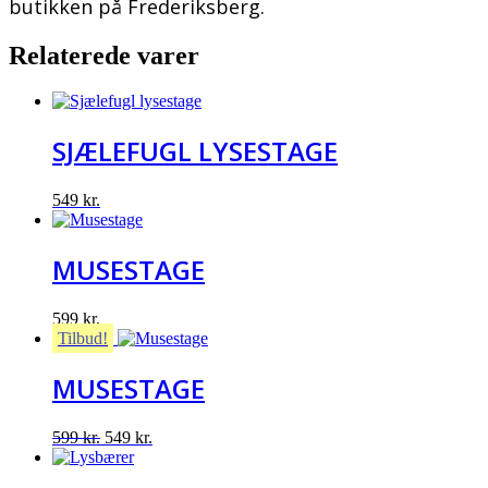
butikken på Frederiksberg.
Relaterede varer
SJÆLEFUGL LYSESTAGE
549
kr.
MUSESTAGE
599
kr.
Tilbud!
MUSESTAGE
Original
Current
599
kr.
549
kr.
price
price
was:
is: