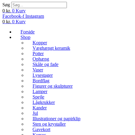
Søg
0
kr.
0
Kurv
Facebook-f
Instagram
0
kr.
0
Kurv
Forside
Shop
Kopper
Væghængt keramik
Potter
Ophæng
Skåle og fade
Vaser
Lysestager
Bordflag
Figurer og skulpturer
Lamper
Spejle
Lågkrukker
Kander
Jul
Illustrationer og papirklip
Sten og krystaller
Gavekort
Kursus