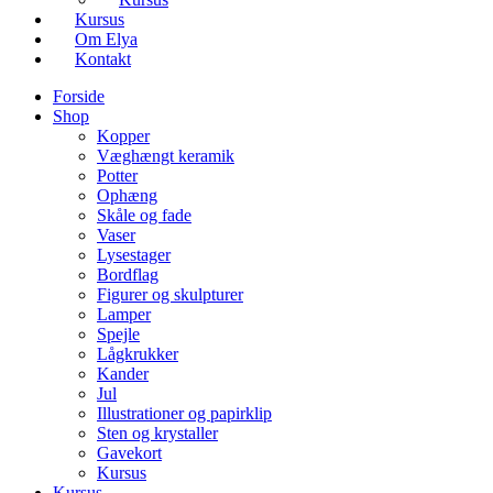
Kursus
Om Elya
Kontakt
Forside
Shop
Kopper
Væghængt keramik
Potter
Ophæng
Skåle og fade
Vaser
Lysestager
Bordflag
Figurer og skulpturer
Lamper
Spejle
Lågkrukker
Kander
Jul
Illustrationer og papirklip
Sten og krystaller
Gavekort
Kursus
Kursus