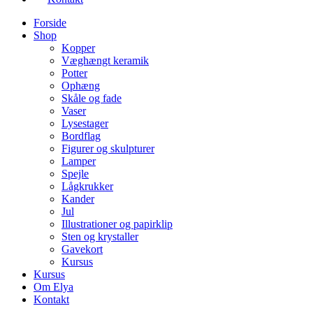
Forside
Shop
Kopper
Væghængt keramik
Potter
Ophæng
Skåle og fade
Vaser
Lysestager
Bordflag
Figurer og skulpturer
Lamper
Spejle
Lågkrukker
Kander
Jul
Illustrationer og papirklip
Sten og krystaller
Gavekort
Kursus
Kursus
Om Elya
Kontakt