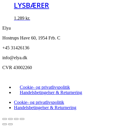
599 kr..
549 kr..
LYSBÆRER
1.289
kr.
Elya
Hostrups Have 60, 1954 Frb. C
+45 31426136
info@elya.dk
CVR 43002260
Cookie- og privatlivspolitik
Handelsbetingelser & Returnering
Cookie- og privatlivspolitik
Handelsbetingelser & Returnering