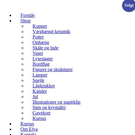
Solgt
Forside
Shop
Kopper
Væghængt keramik
Potter
Ophæng
Skåle og fade
Vaser
Lysestager
Bordflag
Figurer og skulpturer
Lamper
Spejle
Lågkrukker
Kander
Jul
Illustrationer og papirklip
Sten og krystaller
Gavekort
Kursus
Kursus
Om Elya
Kontakt