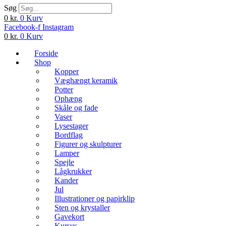
Søg
0
kr.
0
Kurv
Facebook-f
Instagram
0
kr.
0
Kurv
Forside
Shop
Kopper
Væghængt keramik
Potter
Ophæng
Skåle og fade
Vaser
Lysestager
Bordflag
Figurer og skulpturer
Lamper
Spejle
Lågkrukker
Kander
Jul
Illustrationer og papirklip
Sten og krystaller
Gavekort
Kursus