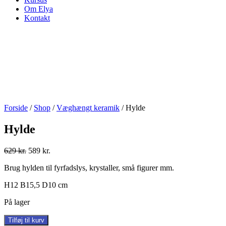
Om Elya
Kontakt
Forside
/
Shop
/
Væghængt keramik
/ Hylde
Hylde
Original
Current
629
kr.
589
kr.
price
price
Brug hylden til fyrfadslys, krystaller, små figurer mm.
was:
is:
629 kr..
589 kr..
H12 B15,5 D10 cm
På lager
Hylde
Tilføj til kurv