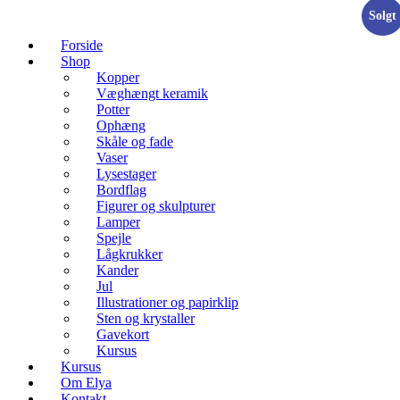
Solgt
Forside
Shop
Kopper
Væghængt keramik
Potter
Ophæng
Skåle og fade
Vaser
Lysestager
Bordflag
Figurer og skulpturer
Lamper
Spejle
Lågkrukker
Kander
Jul
Illustrationer og papirklip
Sten og krystaller
Gavekort
Kursus
Kursus
Om Elya
Kontakt