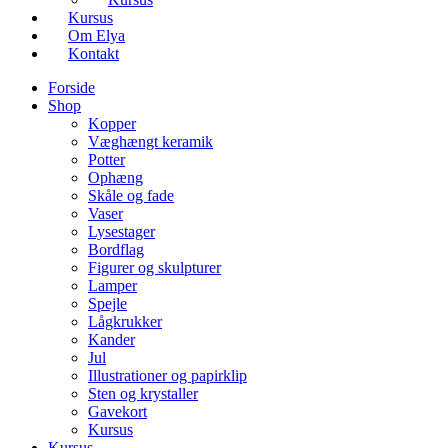
Kursus
Om Elya
Kontakt
Forside
Shop
Kopper
Væghængt keramik
Potter
Ophæng
Skåle og fade
Vaser
Lysestager
Bordflag
Figurer og skulpturer
Lamper
Spejle
Lågkrukker
Kander
Jul
Illustrationer og papirklip
Sten og krystaller
Gavekort
Kursus
Kursus