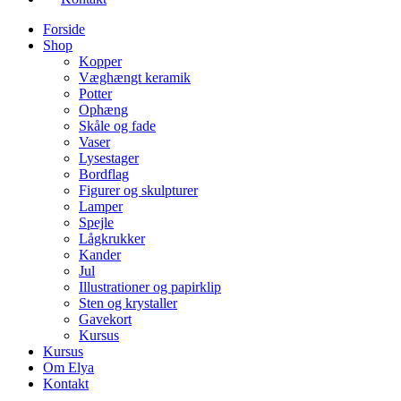
Forside
Shop
Kopper
Væghængt keramik
Potter
Ophæng
Skåle og fade
Vaser
Lysestager
Bordflag
Figurer og skulpturer
Lamper
Spejle
Lågkrukker
Kander
Jul
Illustrationer og papirklip
Sten og krystaller
Gavekort
Kursus
Kursus
Om Elya
Kontakt