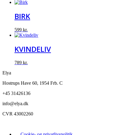
BIRK
599
kr.
KVINDELIV
789
kr.
Elya
Hostrups Have 60, 1954 Frb. C
+45 31426136
info@elya.dk
CVR 43002260
Cookie- og privatlivspolitik