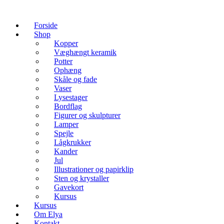
Forside
Shop
Kopper
Væghængt keramik
Potter
Ophæng
Skåle og fade
Vaser
Lysestager
Bordflag
Figurer og skulpturer
Lamper
Spejle
Lågkrukker
Kander
Jul
Illustrationer og papirklip
Sten og krystaller
Gavekort
Kursus
Kursus
Om Elya
Kontakt