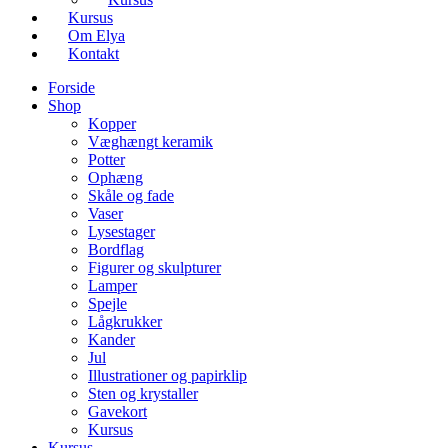
Kursus
Om Elya
Kontakt
Forside
Shop
Kopper
Væghængt keramik
Potter
Ophæng
Skåle og fade
Vaser
Lysestager
Bordflag
Figurer og skulpturer
Lamper
Spejle
Lågkrukker
Kander
Jul
Illustrationer og papirklip
Sten og krystaller
Gavekort
Kursus
Kursus