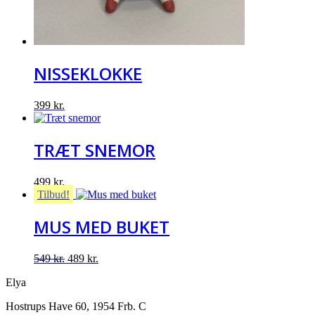
NISSEKLOKKE
399
kr.
TRÆT SNEMOR
499
kr.
Tilbud!
MUS MED BUKET
Original
Current
549
kr.
489
kr.
price
price
Elya
was:
is:
549 kr..
489 kr..
Hostrups Have 60, 1954 Frb. C