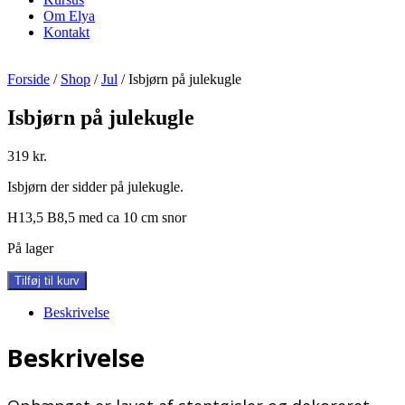
Om Elya
Kontakt
Forside
/
Shop
/
Jul
/ Isbjørn på julekugle
Isbjørn på julekugle
319
kr.
Isbjørn der sidder på julekugle.
H13,5 B8,5 med ca 10 cm snor
På lager
Isbjørn
Tilføj til kurv
på
julekugle
Beskrivelse
antal
Beskrivelse