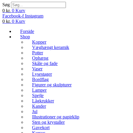
Søg
0
kr.
0
Kurv
Facebook-f
Instagram
0
kr.
0
Kurv
Forside
Shop
Kopper
Væghængt keramik
Potter
Ophæng
Skåle og fade
Vaser
Lysestager
Bordflag
Figurer og skulpturer
Lamper
Spejle
Lågkrukker
Kander
Jul
Illustrationer og papirklip
Sten og krystaller
Gavekort
Kursus