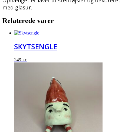
Ophænget er lavet af stentøjsler og dekoreret
med glasur.
Relaterede varer
SKYTSENGLE
249
kr.