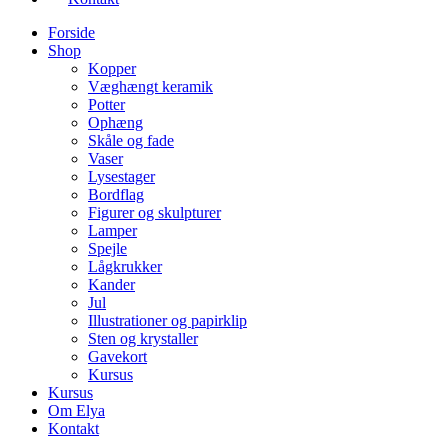
Forside
Shop
Kopper
Væghængt keramik
Potter
Ophæng
Skåle og fade
Vaser
Lysestager
Bordflag
Figurer og skulpturer
Lamper
Spejle
Lågkrukker
Kander
Jul
Illustrationer og papirklip
Sten og krystaller
Gavekort
Kursus
Kursus
Om Elya
Kontakt