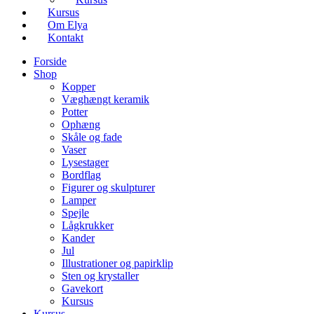
Kursus
Om Elya
Kontakt
Forside
Shop
Kopper
Væghængt keramik
Potter
Ophæng
Skåle og fade
Vaser
Lysestager
Bordflag
Figurer og skulpturer
Lamper
Spejle
Lågkrukker
Kander
Jul
Illustrationer og papirklip
Sten og krystaller
Gavekort
Kursus
Kursus