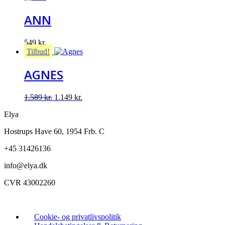
ANN
549
kr.
Tilbud!
AGNES
Original
Current
1.589
kr.
1.149
kr.
price
price
Elya
was:
is:
1.589 kr..
1.149 kr..
Hostrups Have 60, 1954 Frb. C
+45 31426136
info@elya.dk
CVR 43002260
Cookie- og privatlivspolitik