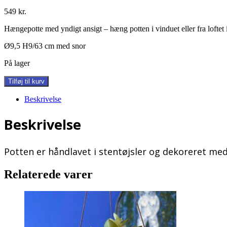
549
kr.
Hængepotte med yndigt ansigt – hæng potten i vinduet eller fra loftet
Ø9,5 H9/63 cm med snor
På lager
Lejla
Tilføj til kurv
~
lad
Beskrivelse
det
gro
Beskrivelse
antal
Potten er håndlavet i stentøjsler og dekoreret med
Relaterede varer