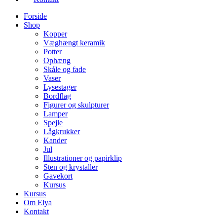
Forside
Shop
Kopper
Væghængt keramik
Potter
Ophæng
Skåle og fade
Vaser
Lysestager
Bordflag
Figurer og skulpturer
Lamper
Spejle
Lågkrukker
Kander
Jul
Illustrationer og papirklip
Sten og krystaller
Gavekort
Kursus
Kursus
Om Elya
Kontakt