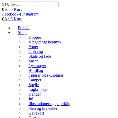
Søg
0
kr.
0
Kurv
Facebook-f
Instagram
0
kr.
0
Kurv
Forside
Shop
Kopper
Væghængt keramik
Potter
Ophæng
Skåle og fade
Vaser
Lysestager
Bordflag
Figurer og skulpturer
Lamper
Spejle
Lågkrukker
Kander
Jul
Illustrationer og papirklip
Sten og krystaller
Gavekort
Kursus