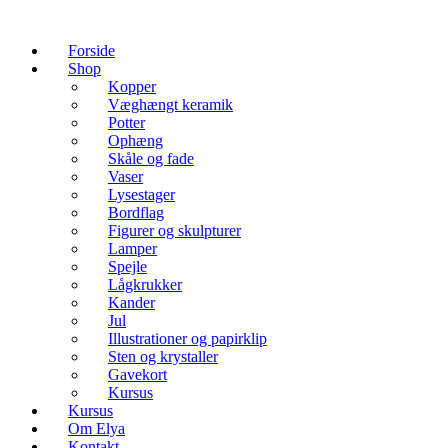
Forside
Shop
Kopper
Væghængt keramik
Potter
Ophæng
Skåle og fade
Vaser
Lysestager
Bordflag
Figurer og skulpturer
Lamper
Spejle
Lågkrukker
Kander
Jul
Illustrationer og papirklip
Sten og krystaller
Gavekort
Kursus
Kursus
Om Elya
Kontakt