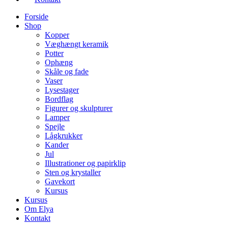
Forside
Shop
Kopper
Væghængt keramik
Potter
Ophæng
Skåle og fade
Vaser
Lysestager
Bordflag
Figurer og skulpturer
Lamper
Spejle
Lågkrukker
Kander
Jul
Illustrationer og papirklip
Sten og krystaller
Gavekort
Kursus
Kursus
Om Elya
Kontakt