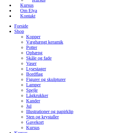
Kursus
Om Elya
Kontakt
Forside
Shop
Kopper
Væghængt keramik
Potter
Ophæng
Skåle og fade
Vaser
Lysestager
Bordflag
Figurer og skulpturer
Lamper
Spejle
Lågkrukker
Kander
Jul
Illustrationer og papirklip
Sten og krystaller
Gavekort
Kursus
Kursus