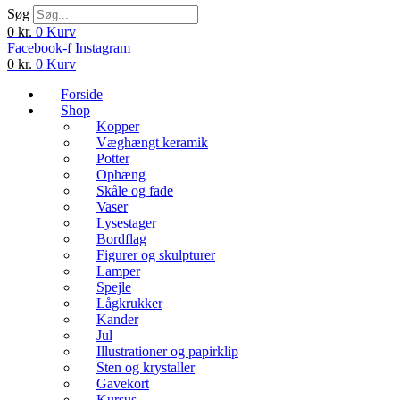
Søg
0
kr.
0
Kurv
Facebook-f
Instagram
0
kr.
0
Kurv
Forside
Shop
Kopper
Væghængt keramik
Potter
Ophæng
Skåle og fade
Vaser
Lysestager
Bordflag
Figurer og skulpturer
Lamper
Spejle
Lågkrukker
Kander
Jul
Illustrationer og papirklip
Sten og krystaller
Gavekort
Kursus