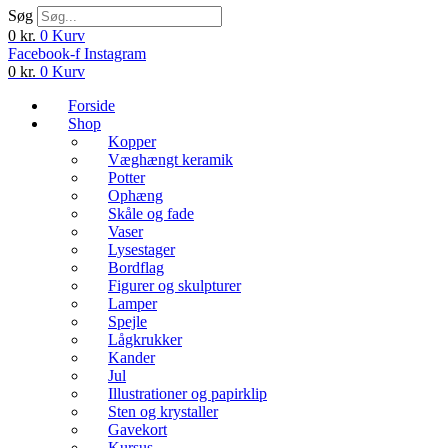
Søg
0
kr.
0
Kurv
Facebook-f
Instagram
0
kr.
0
Kurv
Forside
Shop
Kopper
Væghængt keramik
Potter
Ophæng
Skåle og fade
Vaser
Lysestager
Bordflag
Figurer og skulpturer
Lamper
Spejle
Lågkrukker
Kander
Jul
Illustrationer og papirklip
Sten og krystaller
Gavekort
Kursus