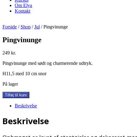
Om Elya
Kontakt
Forside
/
Shop
/
Jul
/ Pingvinunge
Pingvinunge
249
kr.
Pingvinunge med sødt og charmerende udtryk.
H11,5 med 10 cm snor
På lager
Pingvinunge
Tilføj til kurv
antal
Beskrivelse
Beskrivelse