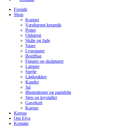
Forside
Shop
Kopper
Væghængt keramik
Potter
Ophæng
Skåle og fade
Vaser
Lysestager
Bordflag
Figurer og skulpturer
Lamper
Spejle
Lågkrukker
Kander
Jul
Illustrationer og papirklip
Sten og krystaller
Gavekort
Kursus
Kursus
Om Elya
Kontakt