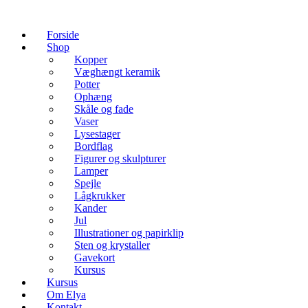
Forside
Shop
Kopper
Væghængt keramik
Potter
Ophæng
Skåle og fade
Vaser
Lysestager
Bordflag
Figurer og skulpturer
Lamper
Spejle
Lågkrukker
Kander
Jul
Illustrationer og papirklip
Sten og krystaller
Gavekort
Kursus
Kursus
Om Elya
Kontakt