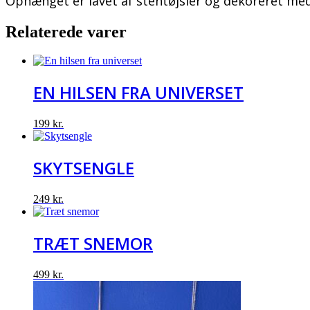
Ophænget er lavet af stentøjsler og dekoreret med
Relaterede varer
EN HILSEN FRA UNIVERSET
199
kr.
SKYTSENGLE
249
kr.
TRÆT SNEMOR
499
kr.