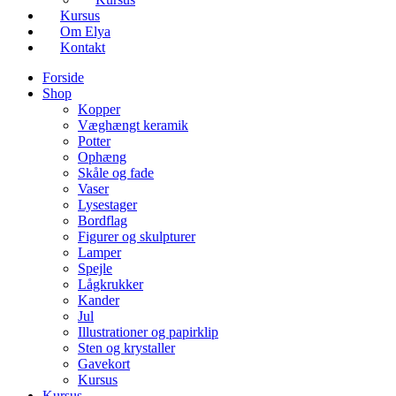
Kursus
Om Elya
Kontakt
Forside
Shop
Kopper
Væghængt keramik
Potter
Ophæng
Skåle og fade
Vaser
Lysestager
Bordflag
Figurer og skulpturer
Lamper
Spejle
Lågkrukker
Kander
Jul
Illustrationer og papirklip
Sten og krystaller
Gavekort
Kursus
Kursus