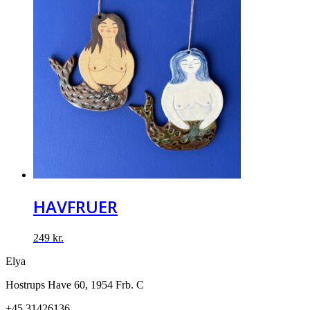
HAVFRUER
249
kr.
Elya
Hostrups Have 60, 1954 Frb. C
+45 31426136