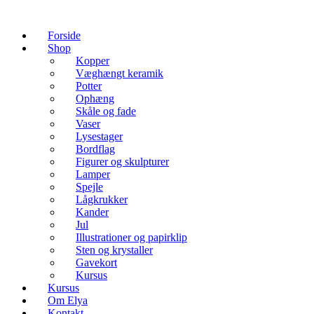
Forside
Shop
Kopper
Væghængt keramik
Potter
Ophæng
Skåle og fade
Vaser
Lysestager
Bordflag
Figurer og skulpturer
Lamper
Spejle
Lågkrukker
Kander
Jul
Illustrationer og papirklip
Sten og krystaller
Gavekort
Kursus
Kursus
Om Elya
Kontakt