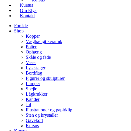
Kursus
Om Elya
Kontakt
Forside
Shop
Kopper
Væghængt keramik
Potter
Ophæng
Skåle og fade
Vaser
Lysestager
Bordflag
Figurer og skulpturer
Lamper
Spejle
Lågkrukker
Kander
Jul
Illustrationer og papirklip
Sten og krystaller
Gavekort
Kursus
Kursus