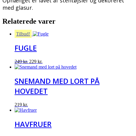
Ophænget er lavet af stentøjsler og dekoreret
med glasur.
Relaterede varer
Tilbud!
FUGLE
Original
Current
249
kr.
229
kr.
price
price
was:
is:
249 kr..
229 kr..
SNEMAND MED LORT PÅ
HOVEDET
219
kr.
HAVFRUER