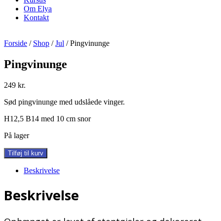
Om Elya
Kontakt
Forside
/
Shop
/
Jul
/ Pingvinunge
Pingvinunge
249
kr.
Sød pingvinunge med udslåede vinger.
H12,5 B14 med 10 cm snor
På lager
Pingvinunge
Tilføj til kurv
antal
Beskrivelse
Beskrivelse