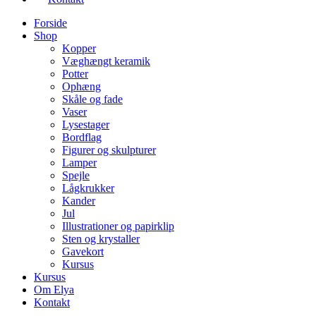
Forside
Shop
Kopper
Væghængt keramik
Potter
Ophæng
Skåle og fade
Vaser
Lysestager
Bordflag
Figurer og skulpturer
Lamper
Spejle
Lågkrukker
Kander
Jul
Illustrationer og papirklip
Sten og krystaller
Gavekort
Kursus
Kursus
Om Elya
Kontakt