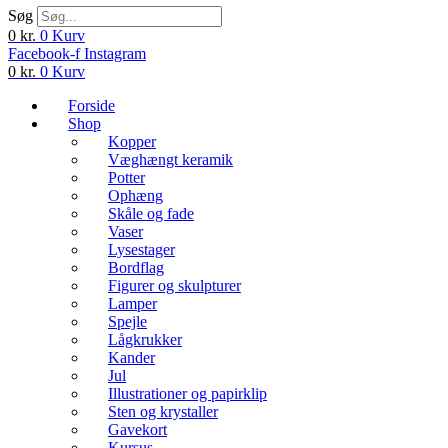
Søg
0
kr.
0
Kurv
Facebook-f
Instagram
0
kr.
0
Kurv
Forside
Shop
Kopper
Væghængt keramik
Potter
Ophæng
Skåle og fade
Vaser
Lysestager
Bordflag
Figurer og skulpturer
Lamper
Spejle
Lågkrukker
Kander
Jul
Illustrationer og papirklip
Sten og krystaller
Gavekort
Kursus