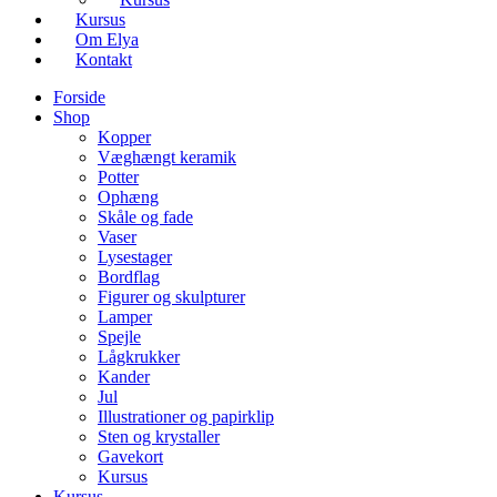
Kursus
Om Elya
Kontakt
Forside
Shop
Kopper
Væghængt keramik
Potter
Ophæng
Skåle og fade
Vaser
Lysestager
Bordflag
Figurer og skulpturer
Lamper
Spejle
Lågkrukker
Kander
Jul
Illustrationer og papirklip
Sten og krystaller
Gavekort
Kursus
Kursus