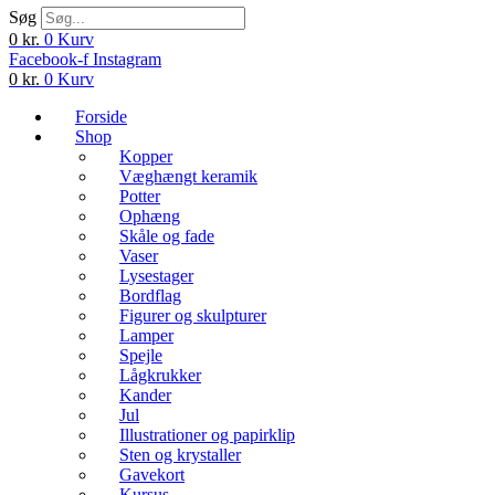
Søg
0
kr.
0
Kurv
Facebook-f
Instagram
0
kr.
0
Kurv
Forside
Shop
Kopper
Væghængt keramik
Potter
Ophæng
Skåle og fade
Vaser
Lysestager
Bordflag
Figurer og skulpturer
Lamper
Spejle
Lågkrukker
Kander
Jul
Illustrationer og papirklip
Sten og krystaller
Gavekort
Kursus