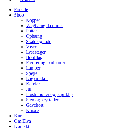
Forside
Shop
Kopper
Væghængt keramik
Potter
Ophæng
Skåle og fade
Vaser
Lysestager
Bordflag
Figurer og skulpturer
Lamper
Spejle
Lågkrukker
Kander
Jul
Illustrationer og papirklip
Sten og krystaller
Gavekort
Kursus
Kursus
Om Elya
Kontakt