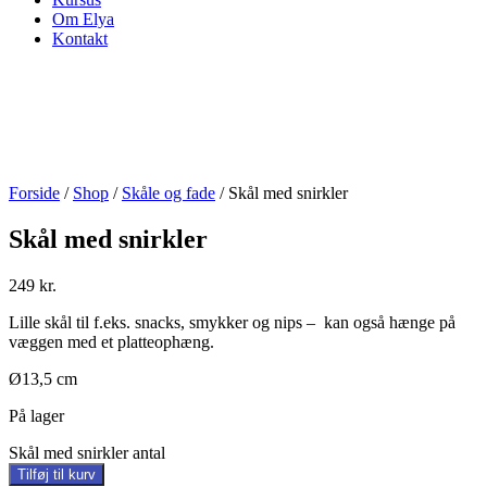
Om Elya
Kontakt
Forside
/
Shop
/
Skåle og fade
/ Skål med snirkler
Skål med snirkler
249
kr.
Lille skål til f.eks. snacks, smykker og nips – kan også hænge på
væggen med et platteophæng.
Ø13,5 cm
På lager
Skål med snirkler antal
Tilføj til kurv