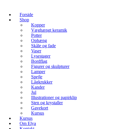
Forside
Shop
Kopper
Væghængt keramik
Potter
Ophæng
Skåle og fade
Vaser
Lysestager
Bordflag
Figurer og skulpturer
Lamper
Spejle
Lågkrukker
Kander
Jul
Illustrationer og papirklip
Sten og krystaller
Gavekort
Kursus
Kursus
Om Elya
Kontakt