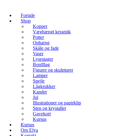
Forside
Shop
Kopper
Væghængt keramik
Potter
Ophæng
Skåle og fade
Vaser
Lysestager
Bordflag
Figurer og skulpturer
Lamper
Spejle
Lågkrukker
Kander
Jul
Illustrationer og papirklip
Sten og krystaller
Gavekort
Kursus
Kursus
Om Elya
Kontakt