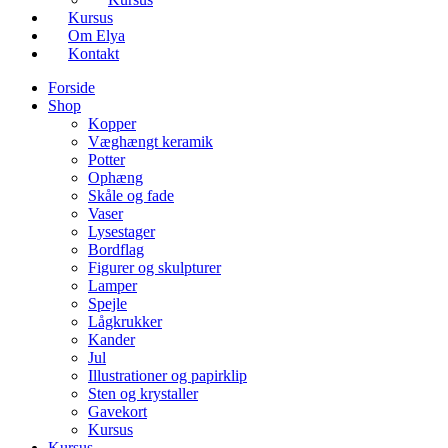
Kursus
Om Elya
Kontakt
Forside
Shop
Kopper
Væghængt keramik
Potter
Ophæng
Skåle og fade
Vaser
Lysestager
Bordflag
Figurer og skulpturer
Lamper
Spejle
Lågkrukker
Kander
Jul
Illustrationer og papirklip
Sten og krystaller
Gavekort
Kursus
Kursus