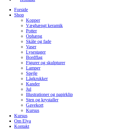
Forside
Shop
Kopper
Væghængt keramik
Potter
Ophæng
Skåle og fade
Vaser
Lysestager
Bordflag
Figurer og skulpturer
Lamper
Spejle
Lågkrukker
Kander
Jul
Illustrationer og papirklip
Sten og krystaller
Gavekort
Kursus
Kursus
Om Elya
Kontakt