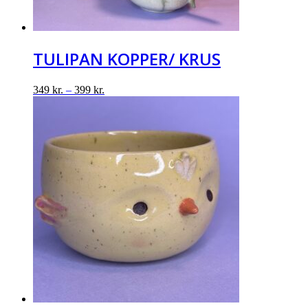
TULIPAN KOPPER/ KRUS
349
kr.
–
399
kr.