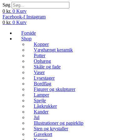
Søg
0
kr.
0
Kurv
Facebook-f
Instagram
0
kr.
0
Kurv
Forside
Shop
Kopper
Væghængt keramik
Potter
Ophæng
Skåle og fade
Vaser
Lysestager
Bordflag
Figurer og skulpturer
Lamper
Spejle
Lågkrukker
Kander
Jul
Illustrationer og papirklip
Sten og krystaller
Gavekort
Kursus