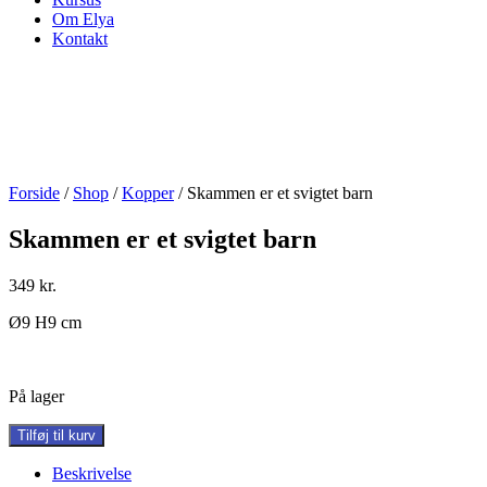
Om Elya
Kontakt
Forside
/
Shop
/
Kopper
/ Skammen er et svigtet barn
Skammen er et svigtet barn
349
kr.
Ø9 H9 cm
På lager
Skammen
Tilføj til kurv
er
et
Beskrivelse