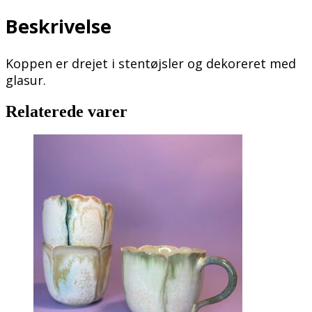
svigtet
barn
Beskrivelse
antal
Koppen er drejet i stentøjsler og dekoreret med
glasur.
Relaterede varer