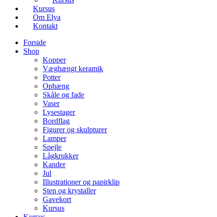
Kursus
Om Elya
Kontakt
Forside
Shop
Kopper
Væghængt keramik
Potter
Ophæng
Skåle og fade
Vaser
Lysestager
Bordflag
Figurer og skulpturer
Lamper
Spejle
Lågkrukker
Kander
Jul
Illustrationer og papirklip
Sten og krystaller
Gavekort
Kursus
Kursus