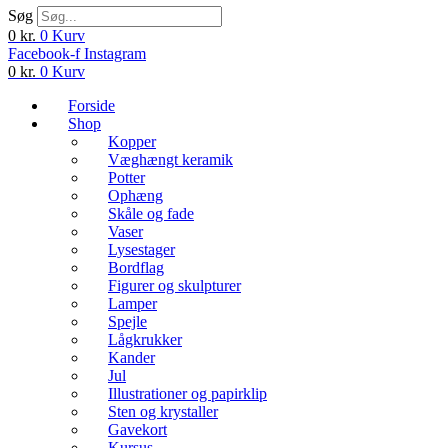
Søg
0
kr.
0
Kurv
Facebook-f
Instagram
0
kr.
0
Kurv
Forside
Shop
Kopper
Væghængt keramik
Potter
Ophæng
Skåle og fade
Vaser
Lysestager
Bordflag
Figurer og skulpturer
Lamper
Spejle
Lågkrukker
Kander
Jul
Illustrationer og papirklip
Sten og krystaller
Gavekort
Kursus