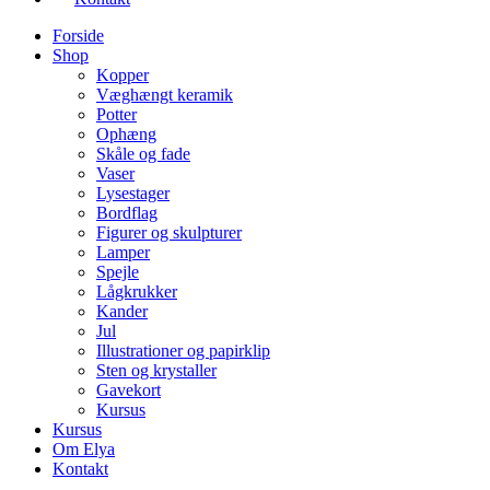
Forside
Shop
Kopper
Væghængt keramik
Potter
Ophæng
Skåle og fade
Vaser
Lysestager
Bordflag
Figurer og skulpturer
Lamper
Spejle
Lågkrukker
Kander
Jul
Illustrationer og papirklip
Sten og krystaller
Gavekort
Kursus
Kursus
Om Elya
Kontakt