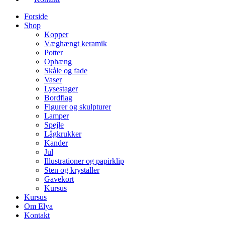
Forside
Shop
Kopper
Væghængt keramik
Potter
Ophæng
Skåle og fade
Vaser
Lysestager
Bordflag
Figurer og skulpturer
Lamper
Spejle
Lågkrukker
Kander
Jul
Illustrationer og papirklip
Sten og krystaller
Gavekort
Kursus
Kursus
Om Elya
Kontakt