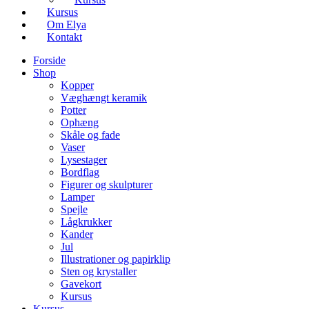
Kursus
Om Elya
Kontakt
Forside
Shop
Kopper
Væghængt keramik
Potter
Ophæng
Skåle og fade
Vaser
Lysestager
Bordflag
Figurer og skulpturer
Lamper
Spejle
Lågkrukker
Kander
Jul
Illustrationer og papirklip
Sten og krystaller
Gavekort
Kursus
Kursus