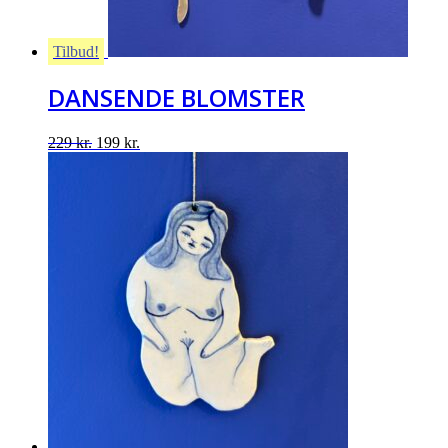
Tilbud!
DANSENDE BLOMSTER
Original
Current
229
kr.
199
kr.
price
price
was:
is:
229 kr..
199 kr..