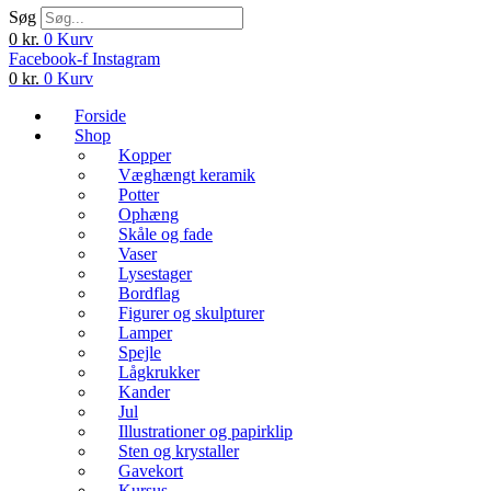
Søg
0
kr.
0
Kurv
Facebook-f
Instagram
0
kr.
0
Kurv
Forside
Shop
Kopper
Væghængt keramik
Potter
Ophæng
Skåle og fade
Vaser
Lysestager
Bordflag
Figurer og skulpturer
Lamper
Spejle
Lågkrukker
Kander
Jul
Illustrationer og papirklip
Sten og krystaller
Gavekort
Kursus