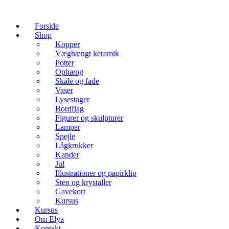
Forside
Shop
Kopper
Væghængt keramik
Potter
Ophæng
Skåle og fade
Vaser
Lysestager
Bordflag
Figurer og skulpturer
Lamper
Spejle
Lågkrukker
Kander
Jul
Illustrationer og papirklip
Sten og krystaller
Gavekort
Kursus
Kursus
Om Elya
Kontakt