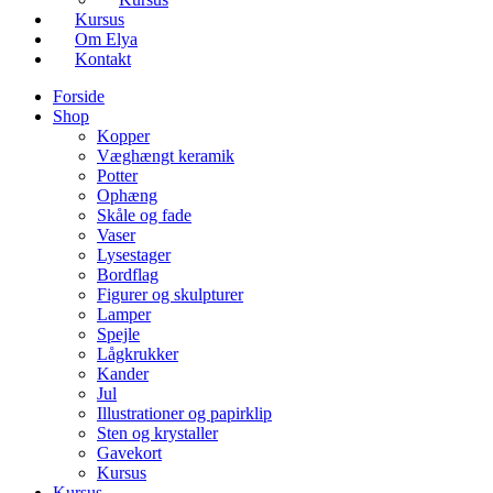
Kursus
Om Elya
Kontakt
Forside
Shop
Kopper
Væghængt keramik
Potter
Ophæng
Skåle og fade
Vaser
Lysestager
Bordflag
Figurer og skulpturer
Lamper
Spejle
Lågkrukker
Kander
Jul
Illustrationer og papirklip
Sten og krystaller
Gavekort
Kursus
Kursus