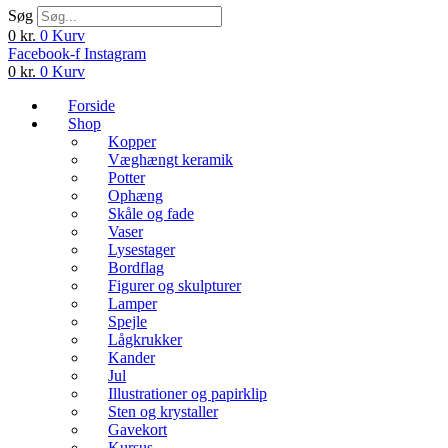
Søg
0
kr.
0
Kurv
Facebook-f
Instagram
0
kr.
0
Kurv
Forside
Shop
Kopper
Væghængt keramik
Potter
Ophæng
Skåle og fade
Vaser
Lysestager
Bordflag
Figurer og skulpturer
Lamper
Spejle
Lågkrukker
Kander
Jul
Illustrationer og papirklip
Sten og krystaller
Gavekort
Kursus