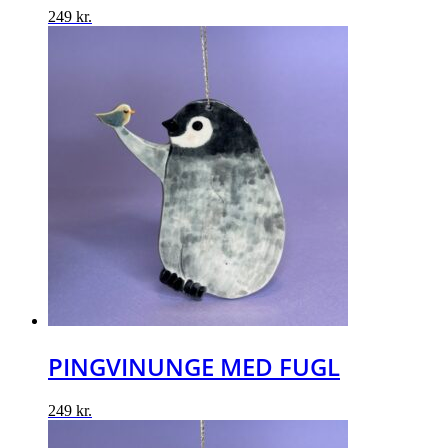
249
kr.
PINGVINUNGE MED FUGL
249
kr.