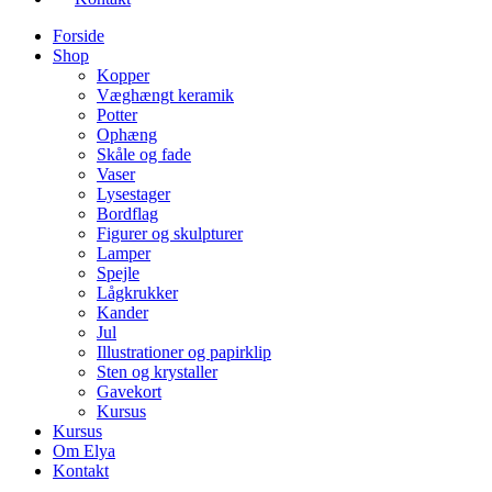
Forside
Shop
Kopper
Væghængt keramik
Potter
Ophæng
Skåle og fade
Vaser
Lysestager
Bordflag
Figurer og skulpturer
Lamper
Spejle
Lågkrukker
Kander
Jul
Illustrationer og papirklip
Sten og krystaller
Gavekort
Kursus
Kursus
Om Elya
Kontakt