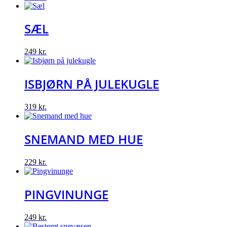
SÆL
249
kr.
ISBJØRN PÅ JULEKUGLE
319
kr.
SNEMAND MED HUE
229
kr.
PINGVINUNGE
249
kr.