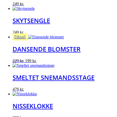
249
kr.
SKYTSENGLE
249
kr.
Tilbud!
DANSENDE BLOMSTER
Original
Current
229
kr.
199
kr.
price
price
was:
is:
229 kr..
199 kr..
SMELTET SNEMANDSSTAGE
479
kr.
NISSEKLOKKE