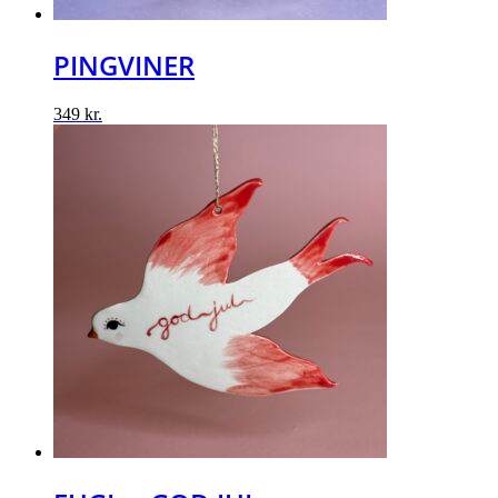
PINGVINER
349
kr.