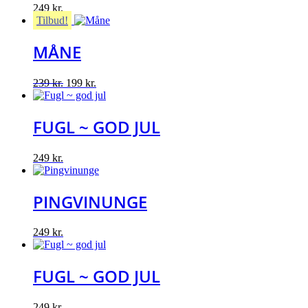
249
kr.
Tilbud!
MÅNE
Original
Current
239
kr.
199
kr.
price
price
was:
is:
239 kr..
199 kr..
FUGL ~ GOD JUL
249
kr.
PINGVINUNGE
249
kr.
FUGL ~ GOD JUL
249
kr.