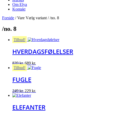
Om Elya
Kontakt
Forside
/ Vare Vælg variant / /no. 8
/no. 8
Tilbud!
HVERDAGSFØLELSER
Original
Current
839
kr.
689
kr.
price
price
Tilbud!
was:
is:
839 kr..
689 kr..
FUGLE
Original
Current
249
kr.
229
kr.
price
price
was:
is:
249 kr..
229 kr..
ELEFANTER