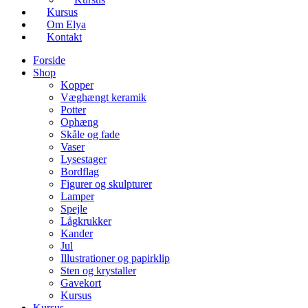
Kursus
Om Elya
Kontakt
Forside
Shop
Kopper
Væghængt keramik
Potter
Ophæng
Skåle og fade
Vaser
Lysestager
Bordflag
Figurer og skulpturer
Lamper
Spejle
Lågkrukker
Kander
Jul
Illustrationer og papirklip
Sten og krystaller
Gavekort
Kursus
Kursus