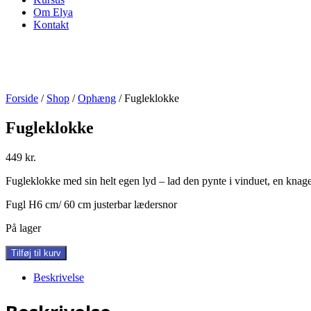
Om Elya
Kontakt
Forside
/
Shop
/
Ophæng
/ Fugleklokke
Fugleklokke
449
kr.
Fugleklokke med sin helt egen lyd – lad den pynte i vinduet, en knage
Fugl H6 cm/ 60 cm justerbar lædersnor
På lager
Fugleklokke
Tilføj til kurv
antal
Beskrivelse