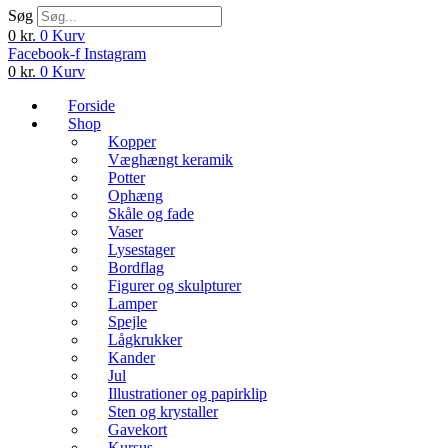
Søg
0
kr.
0
Kurv
Facebook-f
Instagram
0
kr.
0
Kurv
Forside
Shop
Kopper
Væghængt keramik
Potter
Ophæng
Skåle og fade
Vaser
Lysestager
Bordflag
Figurer og skulpturer
Lamper
Spejle
Lågkrukker
Kander
Jul
Illustrationer og papirklip
Sten og krystaller
Gavekort
Kursus