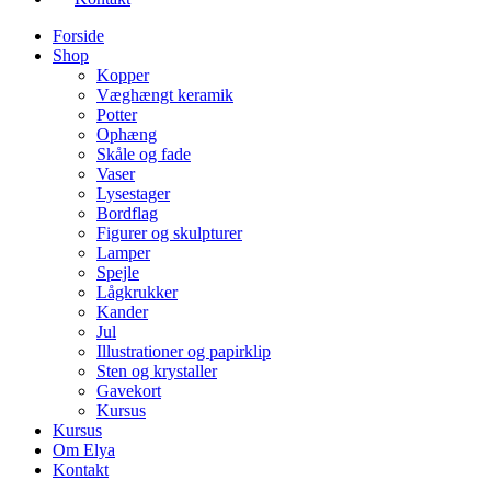
Forside
Shop
Kopper
Væghængt keramik
Potter
Ophæng
Skåle og fade
Vaser
Lysestager
Bordflag
Figurer og skulpturer
Lamper
Spejle
Lågkrukker
Kander
Jul
Illustrationer og papirklip
Sten og krystaller
Gavekort
Kursus
Kursus
Om Elya
Kontakt