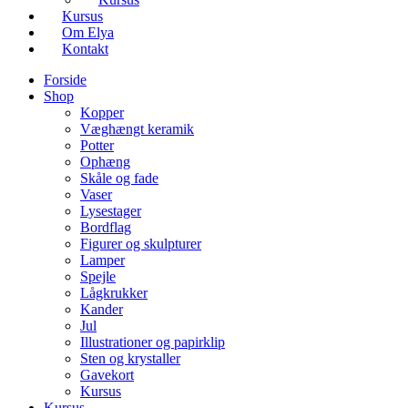
Kursus
Om Elya
Kontakt
Forside
Shop
Kopper
Væghængt keramik
Potter
Ophæng
Skåle og fade
Vaser
Lysestager
Bordflag
Figurer og skulpturer
Lamper
Spejle
Lågkrukker
Kander
Jul
Illustrationer og papirklip
Sten og krystaller
Gavekort
Kursus
Kursus