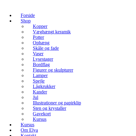
Forside
Shop
Kopper
Væghængt keramik
Potter
Ophæng
Skåle og fade
Vaser
Lysestager
Bordflag
Figurer og skulpturer
Lamper
Spejle
Lågkrukker
Kander
Jul
Illustrationer og papirklip
Sten og krystaller
Gavekort
Kursus
Kursus
Om Elya
Kontakt