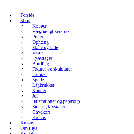
Forside
Shop
Kopper
Væghængt keramik
Potter
Ophæng
Skåle og fade
Vaser
Lysestager
Bordflag
Figurer og skulpturer
Lamper
Spejle
Lågkrukker
Kander
Jul
Illustrationer og papirklip
Sten og krystaller
Gavekort
Kursus
Kursus
Om Elya
Kontakt