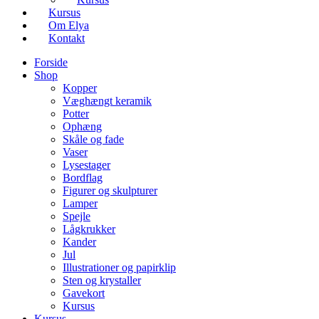
Kursus
Om Elya
Kontakt
Forside
Shop
Kopper
Væghængt keramik
Potter
Ophæng
Skåle og fade
Vaser
Lysestager
Bordflag
Figurer og skulpturer
Lamper
Spejle
Lågkrukker
Kander
Jul
Illustrationer og papirklip
Sten og krystaller
Gavekort
Kursus
Kursus