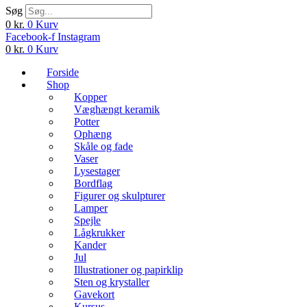
Søg
0
kr.
0
Kurv
Facebook-f
Instagram
0
kr.
0
Kurv
Forside
Shop
Kopper
Væghængt keramik
Potter
Ophæng
Skåle og fade
Vaser
Lysestager
Bordflag
Figurer og skulpturer
Lamper
Spejle
Lågkrukker
Kander
Jul
Illustrationer og papirklip
Sten og krystaller
Gavekort
Kursus