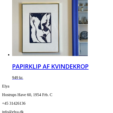
PAPIRKLIP AF KVINDEKROP
949
kr.
Elya
Hostrups Have 60, 1954 Frb. C
+45 31426136
info@elya.dk