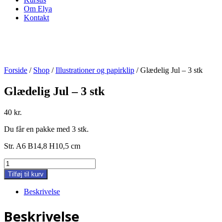
Om Elya
Kontakt
Forside
/
Shop
/
Illustrationer og papirklip
/ Glædelig Jul – 3 stk
Glædelig Jul – 3 stk
40
kr.
Du får en pakke med 3 stk.
Str. A6 B14,8 H10,5 cm
Glædelig
Jul
Tilføj til kurv
-
3
Beskrivelse
stk
antal
Beskrivelse