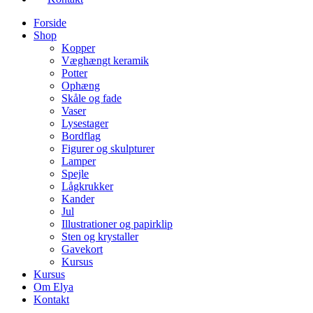
Forside
Shop
Kopper
Væghængt keramik
Potter
Ophæng
Skåle og fade
Vaser
Lysestager
Bordflag
Figurer og skulpturer
Lamper
Spejle
Lågkrukker
Kander
Jul
Illustrationer og papirklip
Sten og krystaller
Gavekort
Kursus
Kursus
Om Elya
Kontakt