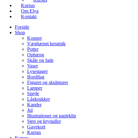
Kursus
Om Elya
Kontakt
Forside
Shop
Kopper
Væghængt keramik
Potter
Ophæng
Skåle og fade
Vaser
Lysestager
Bordflag
Figurer og skulpturer
Lamper
Spejle
Lågkrukker
Kander
Jul
Illustrationer og papirklip
Sten og krystaller
Gavekort
Kursus
Kursus