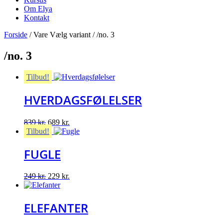
Om Elya
Kontakt
Forside
/ Vare Vælg variant / /no. 3
/no. 3
Tilbud!
HVERDAGSFØLELSER
Original
Current
839
kr.
689
kr.
price
price
Tilbud!
was:
is:
839 kr..
689 kr..
FUGLE
Original
Current
249
kr.
229
kr.
price
price
was:
is:
249 kr..
229 kr..
ELEFANTER