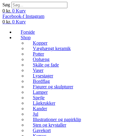
Søg
0
kr.
0
Kurv
Facebook-f
Instagram
0
kr.
0
Kurv
Forside
Shop
Kopper
Væghængt keramik
Potter
Ophæng
Skåle og fade
Vaser
Lysestager
Bordflag
Figurer og skulpturer
Lamper
Spejle
Lågkrukker
Kander
Jul
Illustrationer og papirklip
Sten og krystaller
Gavekort
Kursus