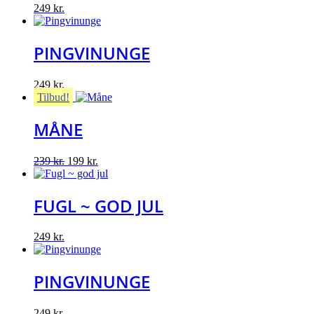
249
kr.
PINGVINUNGE
249
kr.
Tilbud!
MÅNE
Original
Current
239
kr.
199
kr.
price
price
was:
is:
239 kr..
199 kr..
FUGL ~ GOD JUL
249
kr.
PINGVINUNGE
249
kr.