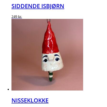
SIDDENDE ISBJØRN
249
kr.
NISSEKLOKKE