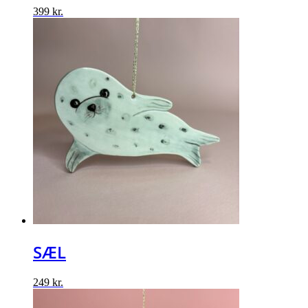
399
kr.
SÆL
249
kr.