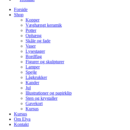
Forside
Shop
Kopper
Væghængt keramik
Potter
Ophæng
Skåle og fade
Vaser
Lysestager
Bordflag
Figurer og skulpturer
Lamper
Spejle
Lågkrukker
Kander
Jul
Illustrationer og papirklip
Sten og krystaller
Gavekort
Kursus
Kursus
Om Elya
Kontakt