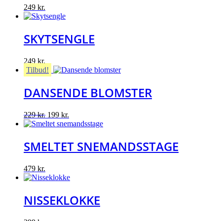
249
kr.
SKYTSENGLE
249
kr.
Tilbud!
DANSENDE BLOMSTER
Original
Current
229
kr.
199
kr.
price
price
was:
is:
229 kr..
199 kr..
SMELTET SNEMANDSSTAGE
479
kr.
NISSEKLOKKE