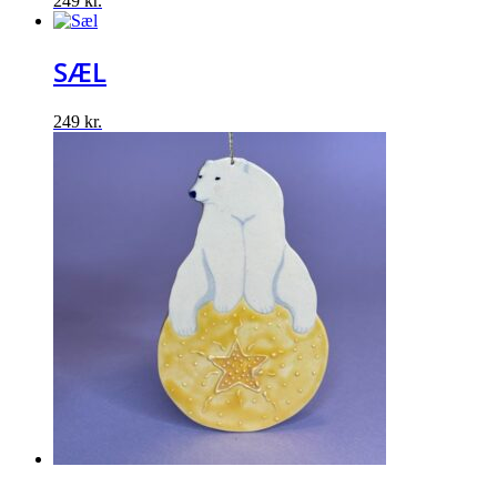
249
kr.
SÆL
249
kr.