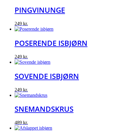
was:
is:
239 kr..
199 kr..
PINGVINUNGE
249
kr.
POSERENDE ISBJØRN
249
kr.
SOVENDE ISBJØRN
249
kr.
SNEMANDSKRUS
489
kr.