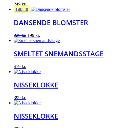
249
kr.
Tilbud!
DANSENDE BLOMSTER
Original
Current
229
kr.
199
kr.
price
price
was:
is:
229 kr..
199 kr..
SMELTET SNEMANDSSTAGE
479
kr.
NISSEKLOKKE
399
kr.
NISSEKLOKKE