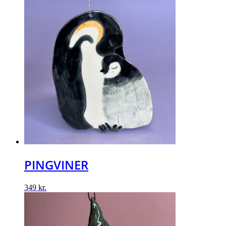
PINGVINER
349
kr.