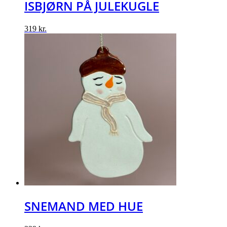
ISBJØRN PÅ JULEKUGLE
319
kr.
SNEMAND MED HUE