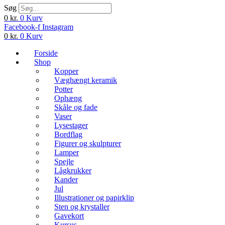
Søg
0
kr.
0
Kurv
Facebook-f
Instagram
0
kr.
0
Kurv
Forside
Shop
Kopper
Væghængt keramik
Potter
Ophæng
Skåle og fade
Vaser
Lysestager
Bordflag
Figurer og skulpturer
Lamper
Spejle
Lågkrukker
Kander
Jul
Illustrationer og papirklip
Sten og krystaller
Gavekort
Kursus