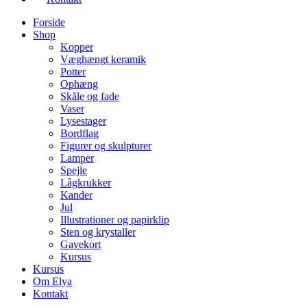
Forside
Shop
Kopper
Væghængt keramik
Potter
Ophæng
Skåle og fade
Vaser
Lysestager
Bordflag
Figurer og skulpturer
Lamper
Spejle
Lågkrukker
Kander
Jul
Illustrationer og papirklip
Sten og krystaller
Gavekort
Kursus
Kursus
Om Elya
Kontakt