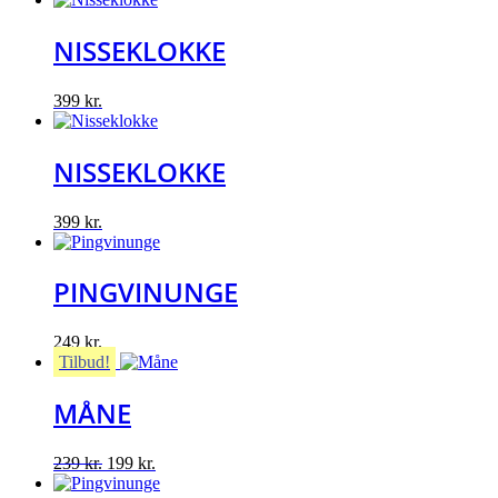
NISSEKLOKKE
399
kr.
NISSEKLOKKE
399
kr.
PINGVINUNGE
249
kr.
Tilbud!
MÅNE
Original
Current
239
kr.
199
kr.
price
price