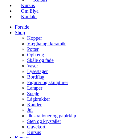
Kursus
Om Elya
Kontakt
Forside
Shop
Kopper
Væghængt keramik
Potter
Ophæng
Skåle og fade
Vaser
Lysestager
Bordflag
Figurer og skulpturer
Lamper
Spejle
Lågkrukker
Kander
Jul
Illustrationer og papirklip
Sten og krystaller
Gavekort
Kursus
Kursus