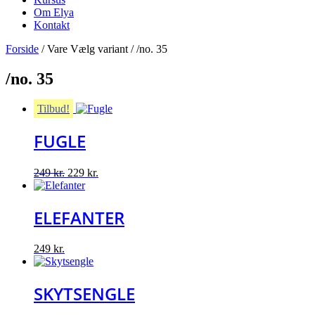
Om Elya
Kontakt
Forside
/ Vare Vælg variant / /no. 35
/no. 35
Tilbud!
FUGLE
Original
Current
249
kr.
229
kr.
price
price
was:
is:
249 kr..
229 kr..
ELEFANTER
249
kr.
SKYTSENGLE